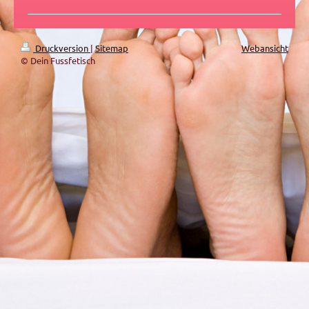
Druckversion
|
Sitemap
Webansicht
© Dein Fussfetisch